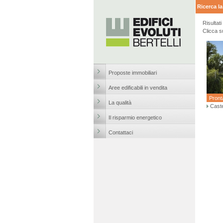
Ricerca l
Risultati d
Clicca su u
Proposte immobiliari
Aree edificabili in vendita
Pront
La qualità
Cast
Il risparmio energetico
Contattaci