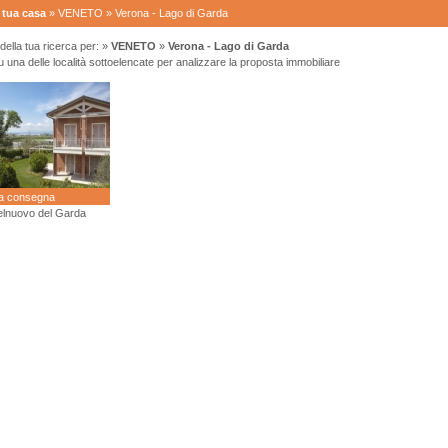
a tua casa
» VENETO » Verona - Lago di Garda
ella tua ricerca per:
»
VENETO
»
Verona - Lago di Garda
na delle località sottoelencate per analizzare la proposta immobiliare
a consegna
elnuovo del Garda