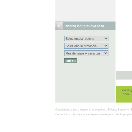
Ricerca la tua nuova casa
Via deg
P.IVA 
Costruzione case a risparmio energetico a Milano, Bergamo, B
Cerco e trovo la mia casa a risparmio energetico tra le propost