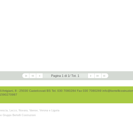
Pagina 1 di 1/ Tot. 1
li Artigiani, 8 - 25030 Castelcovati BS Tel. 030 7080284 Fax 030 7080269
info@bertellicostruzioni
01590270987
rescia, Lecco, Novara, Varese, Verona e Liguria
e Gruppo Bertelli Costruzioni