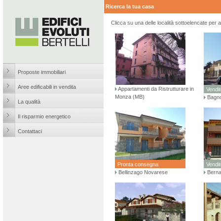
Ricerca la tua casa
Clicca su una delle località sottoelencate per a
Proposte immobiliari
Aree edificabili in vendita
Appartamenti da Ristrutturare in
Vendit
Monza (MB)
Bagno
La qualità
Il risparmio energetico
Contattaci
Pronta consegna
Vendit
Bellinzago Novarese
Berna