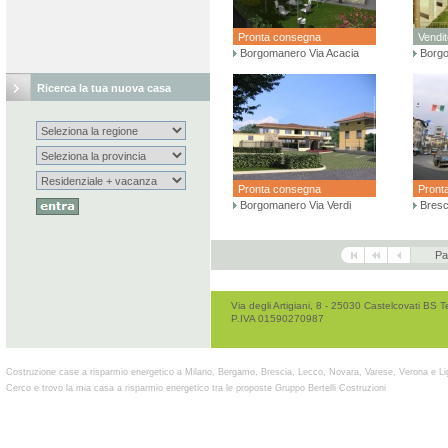
Pronta consegna
Vendit
Borgomanero Via Acacia
Borgo
Ricerca la tua nuova casa
Pronta consegna
Pront
Borgomanero Via Verdi
Bresc
Pa
Via degli Artigiani, 8 - 25030 Castelcovati B
P.IVA 01590270987
Costruzione case a risparmio energetico a Milano, Bergamo, Brescia, Lecco, Novara, Varese, Verona e Li
Cerco e trovo la mia casa a risparmio energetico tra le proposte Gruppo Bertelli Costruzioni