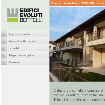
Proposte immobiliari
»
LOMBARDIA - Varese 
Proposte immobiliari
Aree edificabili in vendita
La qualità
Il risparmio energetico
Contattaci
A Biandronno, nelle vicinanze di 
piccolo quartiere composto da s
Trilocali oltre a ville a schiera in c