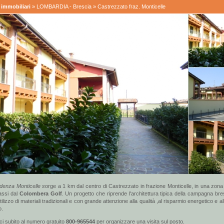
immobiliari
»
LOMBARDIA - Brescia
» Castrezzato fraz. Monticelle
denza Monticelle s
orge a 1 km dal centro di Castrezzato in frazione Monticelle, in una zona 
assi dal
Colombera Golf
. Un progetto che riprende l'architettura tipica della campagna br
ilizzo di materiali tradizionali e con grande attenzione alla qualità ,al risparmio energetico e al
o.
i subito al numero gratuito
800-965544
per organizzare una visita sul posto.