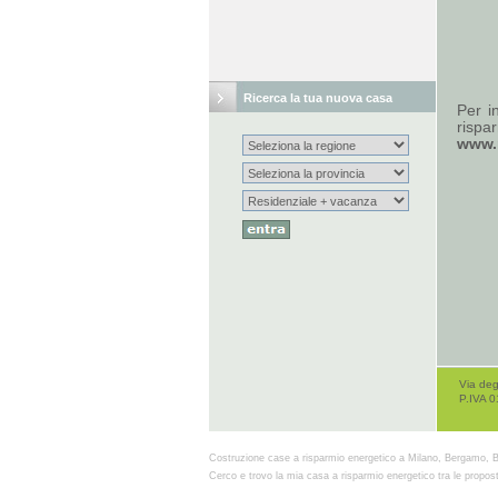
Ricerca la tua nuova casa
Per in
rispar
www.r
Via deg
P.IVA 
Costruzione case a risparmio energetico a Milano, Bergamo, B
Cerco e trovo la mia casa a risparmio energetico tra le propost