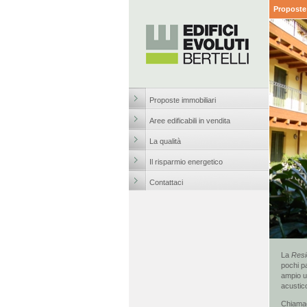
Proposte 
Proposte immobiliari
Aree edificabili in vendita
La qualità
Il risparmio energetico
Contattaci
La
Resi
pochi p
ampio ut
acustic
Chiamac