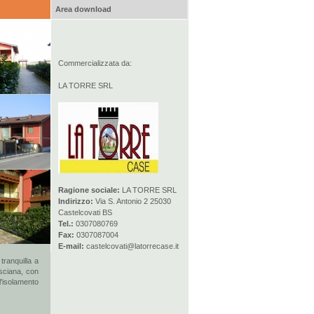
Area download
Commercializzata da:
LA TORRE SRL
Ragione sociale:
LA TORRE SRL
Indirizzo:
Via S. Antonio 2 25030
Castelcovati BS
Tel.:
0307080769
Fax:
0307087004
E-mail:
castelcovati@latorrecase.it
tranquilla a
esciana, con
l'isolamento