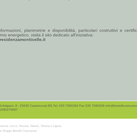
formazioni, planimetrie e disponibilità, particolari costruttivi e certifi
mio energetico, visita il sito dedicato all'iniziativa:
esidenzamonticelle.it
li Artigiani, 8 - 25030 Castelcovati BS Tel. 030 7080284 Fax 030 7080269
info@bertellicostruzioni
01590270987
rescia, Lecco, Novara, Varese, Verona e Liguria
e Gruppo Bertelli Costruzioni