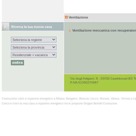
Ventilazione
Ricerca la tua nuova casa
Ventilazione meccanica con recuperatore
Via degli Artigiani, 8 - 25030 Castelcovati B
P.IVA 01590270987
Costruzione case a risparmio energetico a Milano, Bergamo, Brescia, Lecco, Novara, Varese, Verona e Li
Cerco e trovo la mia casa a risparmio energetico tra le proposte Gruppo Bertelli Costruzioni